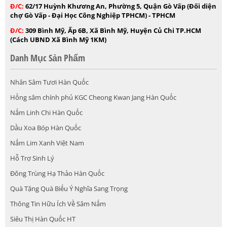
Đ/C:
62/17 Huỳnh Khương An, Phường 5, Quận Gò Vấp (Đối diện
chợ Gò Vấp - Đại Học Công Nghiệp TPHCM) - TPHCM
Đ/C:
309 Bình Mỹ, Ấp 6B, Xã Bình Mỹ, Huyện Củ Chi TP.HCM
(Cách UBND Xã Bình Mỹ 1KM)
Danh Mục Sản Phẩm
Nhân Sâm Tươi Hàn Quốc
Hồng sâm chính phủ KGC Cheong Kwan Jang Hàn Quốc
Nấm Linh Chi Hàn Quốc
Dầu Xoa Bóp Hàn Quốc
Nấm Lim Xanh Việt Nam
Hỗ Trợ Sinh Lý
Đông Trùng Hạ Thảo Hàn Quốc
Quà Tặng Quà Biếu Ý Nghĩa Sang Trọng
Thông Tin Hữu Ích Về Sâm Nấm
Siêu Thị Hàn Quốc HT