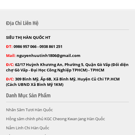
Địa Chỉ Liên Hệ
SIÊU THỊ HÀN QUỐC HT
ĐT:
0986 957 066 - 0938 861 251
Mail:
nguyenhuutinh1806@gmail.com
Đ/C:
62/17 Huỳnh Khương An, Phường 5, Quận Gò Vấp (Đối diện
chợ Gò Vấp - Đại Học Công Nghiệp TPHCM) - TPHCM
Đ/C:
309 Bình Mỹ, Ấp 6B, Xã Bình Mỹ, Huyện Củ Chi TP.HCM
(Cách UBND Xã Bình Mỹ 1KM)
Danh Mục Sản Phẩm
Nhân Sâm Tươi Hàn Quốc
Hồng sâm chính phủ KGC Cheong Kwan Jang Hàn Quốc
Nấm Linh Chi Hàn Quốc