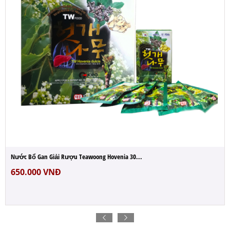
ổ Gan Giải Rượu Teawoong Hovenia 30...
000
VNĐ