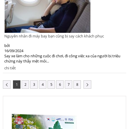
Nguyên nhân đi máy bay bạn cũng bị say cách khách phục
bởi
16/09/2024
Say xe làm cho những cuộc đi chơi, đi công việc xa của người bị triệu
chứng này thấy mệt mỏi...
chi tiết
1
2
3
4
5
6
7
8
Nước Uống
30.000