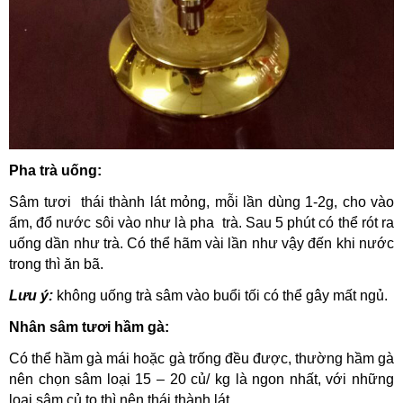
Pha trà uống:
Sâm tươi thái thành lát mỏng, mỗi lần dùng 1-2g, cho vào
ấm, đổ nước sôi vào như là pha trà. Sau 5 phút có thể rót ra
uống dần như trà. Có thể hãm vài lần như vậy đến khi nước
trong thì ăn bã.
Lưu ý:
không uống trà sâm vào buổi tối có thể gây mất ngủ.
Nhân sâm tươi hầm gà:
Có thể hầm gà mái hoặc gà trống đều được, thường hầm gà
nên chọn sâm loại 15 – 20 củ/ kg là ngon nhất, với những
loại sâm củ to thì nên thái thành lát.