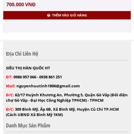
700.000
VNĐ
THÊM VÀO GIỎ HÀNG
Địa Chỉ Liên Hệ
SIÊU THỊ HÀN QUỐC HT
ĐT:
0986 957 066 - 0938 861 251
Mail:
nguyenhuutinh1806@gmail.com
Đ/C:
62/17 Huỳnh Khương An, Phường 5, Quận Gò Vấp (Đối diện
chợ Gò Vấp - Đại Học Công Nghiệp TPHCM) - TPHCM
Đ/C:
309 Bình Mỹ, Ấp 6B, Xã Bình Mỹ, Huyện Củ Chi TP.HCM
(Cách UBND Xã Bình Mỹ 1KM)
Danh Mục Sản Phẩm