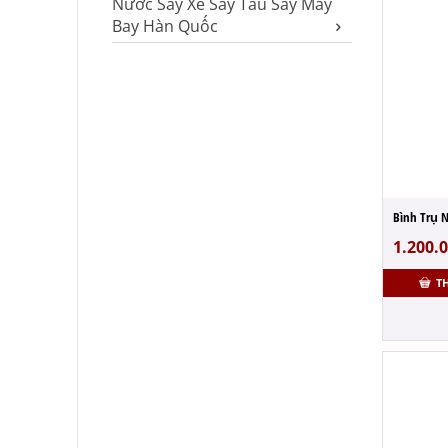
Nước Say Xe Say Tàu Say Máy
Bay Hàn Quốc
1.200.
T