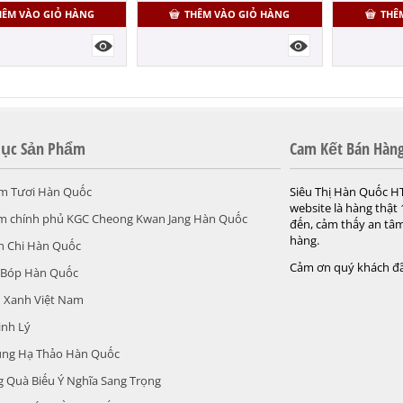
HÊM VÀO GIỎ HÀNG
THÊM VÀO GIỎ HÀNG
THÊ
ục Sản Phẩm
Cam Kết Bán Hàn
m Tươi Hàn Quốc
Siêu Thị Hàn Quốc H
website là hàng thật
m chính phủ KGC Cheong Kwan Jang Hàn Quốc
đến, cảm thấy an tâm
hàng.
h Chi Hàn Quốc
Cảm ơn quý khách đã
 Bóp Hàn Quốc
 Xanh Việt Nam
inh Lý
ùng Hạ Thảo Hàn Quốc
 Quà Biếu Ý Nghĩa Sang Trọng