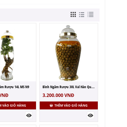
âm Rượu 14L MS N9
Bình Ngâm Rượu 30L Val Hàn Quốc MS N2
VNĐ
3.200.000
VNĐ
M VÀO GIỎ HÀNG
THÊM VÀO GIỎ HÀNG