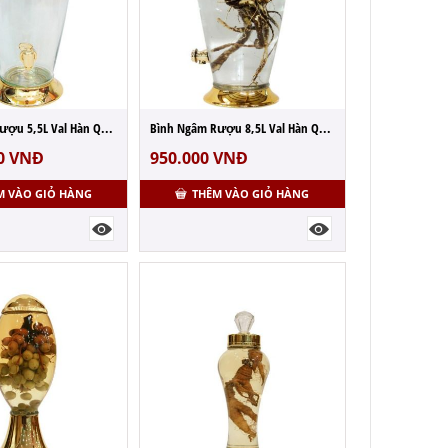
Bình Ngâm Rượu 5,5L Val Hàn Quốc - MS: N109
Bình Ngâm Rượu 8,5L Val Hàn Quốc - MS: N80
0
VNĐ
950.000
VNĐ
M VÀO GIỎ HÀNG
THÊM VÀO GIỎ HÀNG