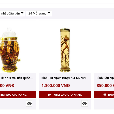
 nhất đầu tiên
24 Mỗi trang
Bình Thủy Tinh 18L Val Hàn Quốc MS N5
Bình Trụ Ngâm Rượu 16L MS N21
Bình Bầu Ng
000
VNĐ
1.300.000
VNĐ
850.000
HÊM VÀO GIỎ HÀNG
THÊM VÀO GIỎ HÀNG
THÊ