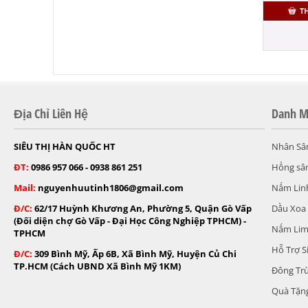
T
Địa Chỉ Liên Hệ
Danh M
SIÊU THỊ HÀN QUỐC HT
Nhân Sâ
ĐT:
0986 957 066 - 0938 861 251
Hồng sâ
Mail:
nguyenhuutinh1806@gmail.com
Nấm Lin
Đ/C:
62/17 Huỳnh Khương An, Phường 5, Quận Gò Vấp
Dầu Xoa
(Đối diện chợ Gò Vấp - Đại Học Công Nghiệp TPHCM) -
Nấm Lim
TPHCM
Hỗ Trợ S
Đ/C:
309 Bình Mỹ, Ấp 6B, Xã Bình Mỹ, Huyện Củ Chi
TP.HCM (Cách UBND Xã Bình Mỹ 1KM)
Đông Tr
Quà Tặng