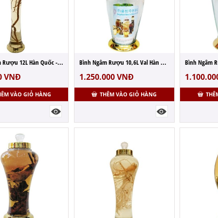
Bình Ngâm Rượu 12L Hàn Quốc - MS: N68
Bình Ngâm Rượu 10,6L Val Hàn Quốc - MS: N7
0
VNĐ
1.250.000
VNĐ
1.100.00
HÊM VÀO GIỎ HÀNG
THÊM VÀO GIỎ HÀNG
THÊ