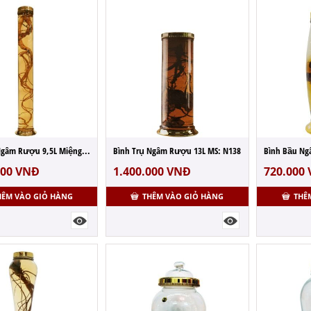
Bình Trụ Ngâm Rượu 9,5L Miệng Nhỏ - MS: N81
Bình Trụ Ngâm Rượu 13L MS: N138
Bình Bầu Ng
000
VNĐ
1.400.000
VNĐ
720.000
HÊM VÀO GIỎ HÀNG
THÊM VÀO GIỎ HÀNG
THÊ