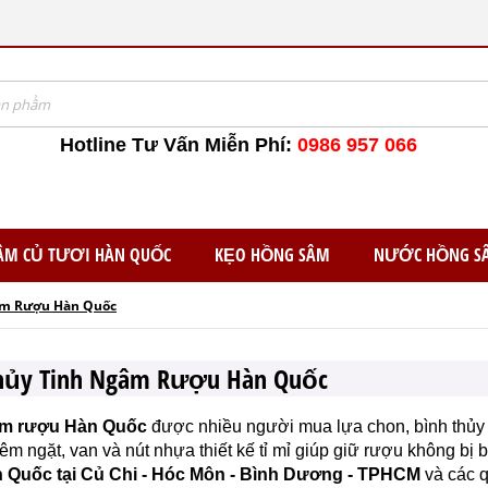
Hotline Tư Vấn Miễn Phí:
0986 957 066
ÂM CỦ TƯƠI HÀN QUỐC
KẸO HỒNG SÂM
NƯỚC HỒNG S
âm Rượu Hàn Quốc
Thủy Tinh Ngâm Rượu Hàn Quốc
âm rượu Hàn Quốc
được nhiều người mua lựa chon, bình thủy
êm ngặt, van và nút nhựa thiết kế tỉ mỉ giúp giữ rượu không bị
 Quốc tại Củ Chi - Hóc Môn - Bình Dương - TPHCM
và các q