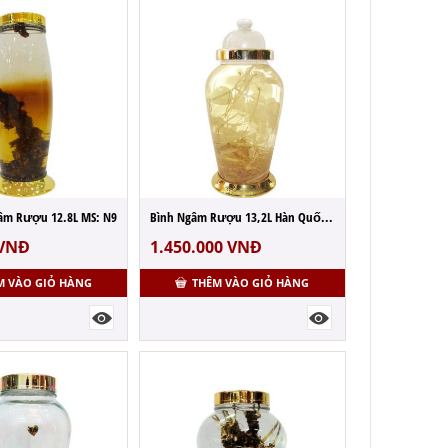
âm Rượu 12.8L MS: N9
Bình Ngâm Rượu 13,2L Hàn Quốc - MS: N6
VNĐ
1.450.000
VNĐ
M VÀO GIỎ HÀNG
THÊM VÀO GIỎ HÀNG