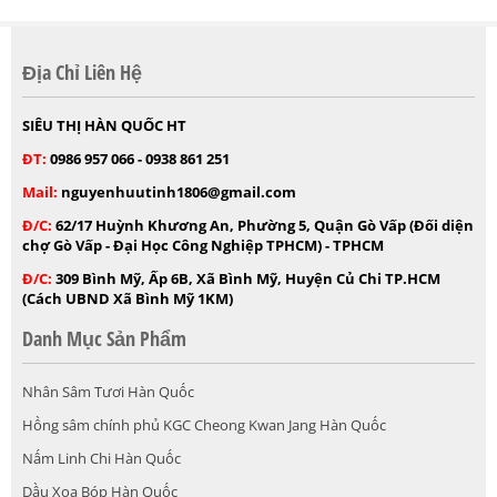
Địa Chỉ Liên Hệ
SIÊU THỊ HÀN QUỐC HT
ĐT:
0986 957 066 - 0938 861 251
Mail:
nguyenhuutinh1806@gmail.com
Đ/C:
62/17 Huỳnh Khương An, Phường 5, Quận Gò Vấp (Đối diện
chợ Gò Vấp - Đại Học Công Nghiệp TPHCM) - TPHCM
Đ/C:
309 Bình Mỹ, Ấp 6B, Xã Bình Mỹ, Huyện Củ Chi TP.HCM
(Cách UBND Xã Bình Mỹ 1KM)
Danh Mục Sản Phẩm
Nhân Sâm Tươi Hàn Quốc
Hồng sâm chính phủ KGC Cheong Kwan Jang Hàn Quốc
Nấm Linh Chi Hàn Quốc
Dầu Xoa Bóp Hàn Quốc