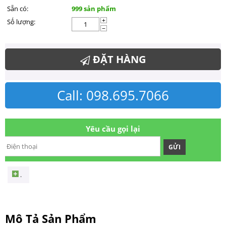
Sẵn có:
999 sản phẩm
Số lượng:
+
−
ĐẶT HÀNG
Call: 098.695.7066
Yêu cầu gọi lại
GỬI
.
Mô Tả Sản Phẩm