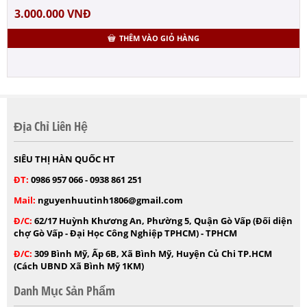
3.000.000
VNĐ
THÊM VÀO GIỎ HÀNG
Địa Chỉ Liên Hệ
SIÊU THỊ HÀN QUỐC HT
ĐT:
0986 957 066 - 0938 861 251
Mail:
nguyenhuutinh1806@gmail.com
Đ/C:
62/17 Huỳnh Khương An, Phường 5, Quận Gò Vấp (Đối diện
chợ Gò Vấp - Đại Học Công Nghiệp TPHCM) - TPHCM
Đ/C:
309 Bình Mỹ, Ấp 6B, Xã Bình Mỹ, Huyện Củ Chi TP.HCM
(Cách UBND Xã Bình Mỹ 1KM)
Danh Mục Sản Phẩm