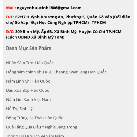
Mail:
nguyenhuutinh1806@gmail.com
Đ/C:
62/17 Huỳnh Khương An, Phường 5, Quận Gò Vấp (Đối diện
chợ Gò Vấp - Đại Học Công Nghiệp TPHCM) - TPHCM
Đ/C:
309 Bình Mỹ, Ấp 6B, Xã Bình Mỹ, Huyện Củ Chi TP.HCM
(Cách UBND Xã Bình Mỹ 1KM)
Danh Mục Sản Phẩm
Nhân Sâm Tươi Hàn Quốc
Hồng sâm chính phủ KGC Cheong Kwan Jang Hàn Quốc
Nấm Linh Chi Hàn Quốc
Dầu Xoa Bóp Hàn Quốc
Nấm Lim Xanh Việt Nam
Hỗ Trợ Sinh Lý
Đông Trùng Hạ Thảo Hàn Quốc
Quà Tặng Quà Biếu Ý Nghĩa Sang Trọng
Thông Tin Hữu Ích Về Sâm Nấm