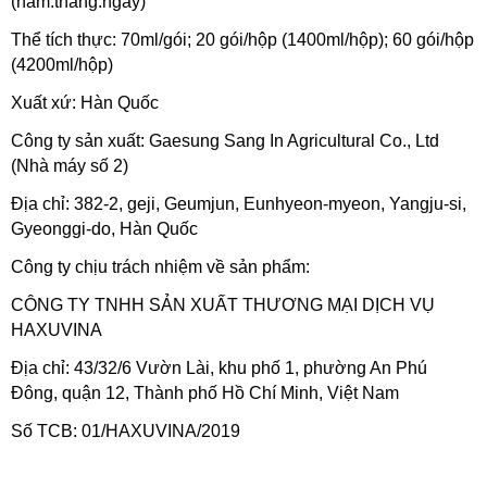
(năm.tháng.ngày)
Thể tích thực: 70ml/gói; 20 gói/hộp (1400ml/hộp); 60 gói/hộp
(4200ml/hộp)
Xuất xứ: Hàn Quốc
Công ty sản xuất: Gaesung Sang In Agricultural Co., Ltd
(Nhà máy số 2)
Địa chỉ: 382-2, geji, Geumjun, Eunhyeon-myeon, Yangju-si,
Gyeonggi-do, Hàn Quốc
Công ty chịu trách nhiệm về sản phẩm:
CÔNG TY TNHH SẢN XUẤT THƯƠNG MẠI DỊCH VỤ
HAXUVINA
Địa chỉ: 43/32/6 Vườn Lài, khu phố 1, phường An Phú
Đông, quận 12, Thành phố Hồ Chí Minh, Việt Nam
Số TCB: 01/HAXUVINA/2019