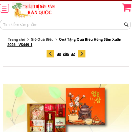
Trang chủ
Giỏ Quà Biếu
Quà Tặng Quà Biếu Hồng Sâm Xuân
2026 - VS449-1
40
của
42