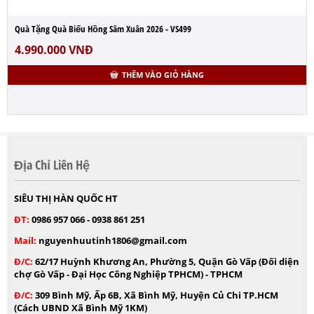
Quà Tặng Quà Biếu Hồng Sâm Xuân 2026 - VS499
4.990.000
VNĐ
THÊM VÀO GIỎ HÀNG
Địa Chỉ Liên Hệ
SIÊU THỊ HÀN QUỐC HT
ĐT:
0986 957 066 - 0938 861 251
Mail:
nguyenhuutinh1806@gmail.com
Đ/C:
62/17 Huỳnh Khương An, Phường 5, Quận Gò Vấp (Đối diện
chợ Gò Vấp - Đại Học Công Nghiệp TPHCM) - TPHCM
Đ/C:
309 Bình Mỹ, Ấp 6B, Xã Bình Mỹ, Huyện Củ Chi TP.HCM
(Cách UBND Xã Bình Mỹ 1KM)