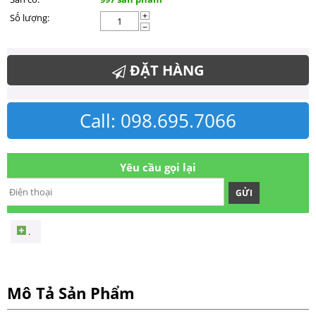
Số lượng:
+
−
ĐẶT HÀNG
Call: 098.695.7066
Yêu cầu gọi lại
GỬI
.
Mô Tả Sản Phẩm