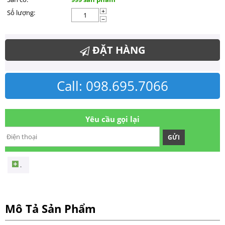
Số lượng:
+
−
ĐẶT HÀNG
Call: 098.695.7066
Yêu cầu gọi lại
GỬI
.
Mô Tả Sản Phẩm