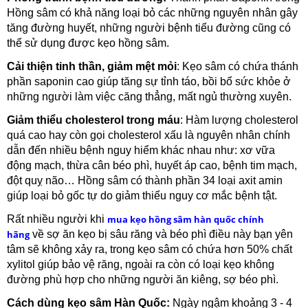
Hồng sâm có khả năng loại bỏ các những nguyên nhân gây
tăng đường huyết, những người bệnh tiểu đường cũng có
thể sử dụng được kẹo hồng sâm.
Cải thiện tinh thần, giảm mệt mỏi
: Kẹo sâm có chứa thánh
phần saponin cao giúp tăng sự tỉnh táo, bồi bổ sức khỏe ở
những người làm việc căng thẳng, mất ngủ thường xuyên.
Giảm thiểu cholesterol trong máu
: Hàm lượng cholesterol
quá cao hay còn gọi cholesterol xấu là nguyên nhân chính
dẫn đến nhiều bệnh nguy hiểm khác nhau như: xơ vữa
động mạch, thừa cân béo phì, huyết áp cao, bệnh tim mạch,
đột quỵ não… Hồng sâm có thành phần 34 loại axit amin
giúp loại bỏ gốc tự do giảm thiểu nguy cơ mắc bệnh tật.
Rất nhiều người khi
mua kẹo hồng sâm hàn quốc chính
hãng
về sợ ăn kẹo bị sâu răng và béo phì điều này bạn yên
tâm sẽ không xảy ra, trong kẹo sâm có chứa hơn 50% chất
xylitol giúp bảo vệ răng, ngoài ra còn có loại kẹo không
đường phù hợp cho những người ăn kiêng, sợ béo phì.
Cách dùng kẹo sâm Hàn Quốc:
Ngày ngậm khoảng 3 - 4