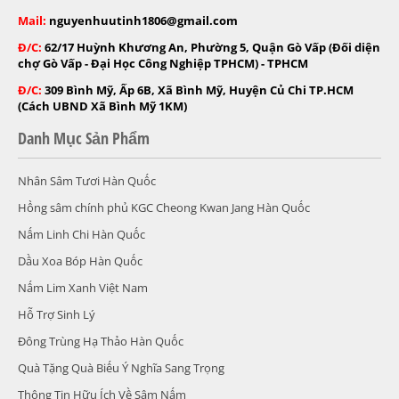
Mail:
nguyenhuutinh1806@gmail.com
Đ/C:
62/17 Huỳnh Khương An, Phường 5, Quận Gò Vấp (Đối diện
chợ Gò Vấp - Đại Học Công Nghiệp TPHCM) - TPHCM
Đ/C:
309 Bình Mỹ, Ấp 6B, Xã Bình Mỹ, Huyện Củ Chi TP.HCM
(Cách UBND Xã Bình Mỹ 1KM)
Danh Mục Sản Phẩm
Nhân Sâm Tươi Hàn Quốc
Hồng sâm chính phủ KGC Cheong Kwan Jang Hàn Quốc
Nấm Linh Chi Hàn Quốc
Dầu Xoa Bóp Hàn Quốc
Nấm Lim Xanh Việt Nam
Hỗ Trợ Sinh Lý
Đông Trùng Hạ Thảo Hàn Quốc
Quà Tặng Quà Biếu Ý Nghĩa Sang Trọng
Thông Tin Hữu Ích Về Sâm Nấm