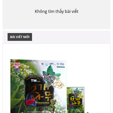
Không tìm thấy bài viết
BÀI VIẾT MỚI
N
3