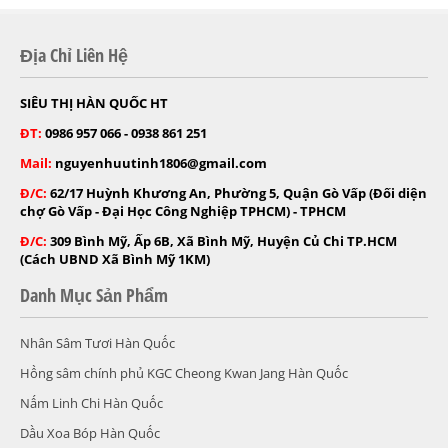
Địa Chỉ Liên Hệ
SIÊU THỊ HÀN QUỐC HT
ĐT:
0986 957 066 - 0938 861 251
Mail:
nguyenhuutinh1806@gmail.com
Đ/C:
62/17 Huỳnh Khương An, Phường 5, Quận Gò Vấp (Đối diện
chợ Gò Vấp - Đại Học Công Nghiệp TPHCM) - TPHCM
Đ/C:
309 Bình Mỹ, Ấp 6B, Xã Bình Mỹ, Huyện Củ Chi TP.HCM
(Cách UBND Xã Bình Mỹ 1KM)
Danh Mục Sản Phẩm
Nhân Sâm Tươi Hàn Quốc
Hồng sâm chính phủ KGC Cheong Kwan Jang Hàn Quốc
Nấm Linh Chi Hàn Quốc
Dầu Xoa Bóp Hàn Quốc