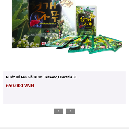
ước Bổ Gan Giải Rượu Teawoong Hovenia 30...
50.000
VNĐ