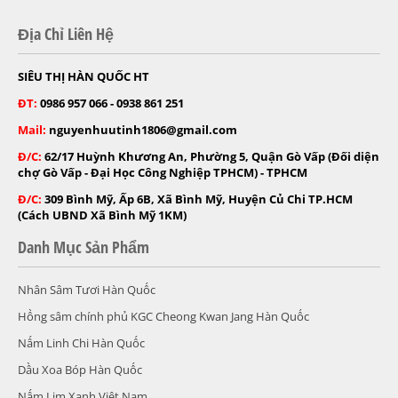
Địa Chỉ Liên Hệ
SIÊU THỊ HÀN QUỐC HT
ĐT:
0986 957 066 - 0938 861 251
Mail:
nguyenhuutinh1806@gmail.com
Đ/C:
62/17 Huỳnh Khương An, Phường 5, Quận Gò Vấp (Đối diện
chợ Gò Vấp - Đại Học Công Nghiệp TPHCM) - TPHCM
Đ/C:
309 Bình Mỹ, Ấp 6B, Xã Bình Mỹ, Huyện Củ Chi TP.HCM
(Cách UBND Xã Bình Mỹ 1KM)
Danh Mục Sản Phẩm
Nhân Sâm Tươi Hàn Quốc
Hồng sâm chính phủ KGC Cheong Kwan Jang Hàn Quốc
Nấm Linh Chi Hàn Quốc
Dầu Xoa Bóp Hàn Quốc
Nấm Lim Xanh Việt Nam