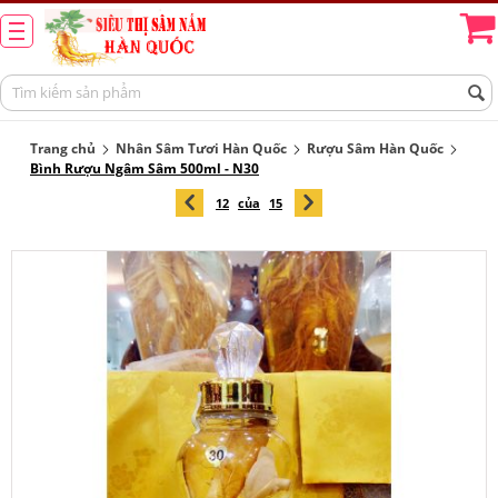
Trang chủ
Nhân Sâm Tươi Hàn Quốc
Rượu Sâm Hàn Quốc
Bình Rượu Ngâm Sâm 500ml - N30
12
của
15