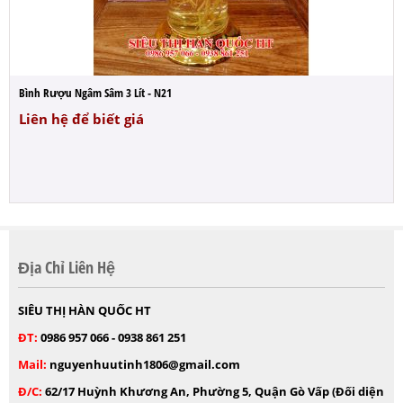
Bình Rượu Ngâm Sâm 3 Lít - N21
Liên hệ để biết giá
Địa Chỉ Liên Hệ
SIÊU THỊ HÀN QUỐC HT
ĐT:
0986 957 066 - 0938 861 251
Mail:
nguyenhuutinh1806@gmail.com
Đ/C:
62/17 Huỳnh Khương An, Phường 5, Quận Gò Vấp (Đối diện