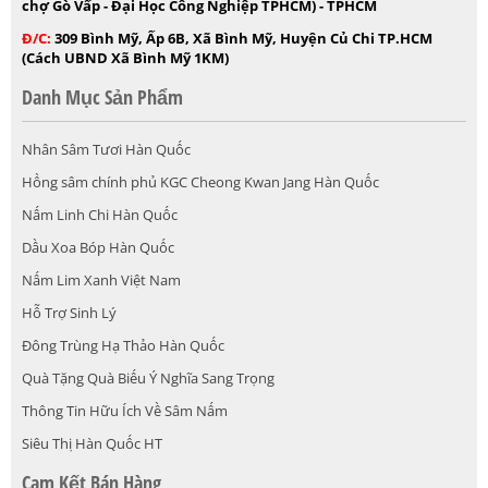
chợ Gò Vấp - Đại Học Công Nghiệp TPHCM) - TPHCM
Đ/C:
309 Bình Mỹ, Ấp 6B, Xã Bình Mỹ, Huyện Củ Chi TP.HCM
(Cách UBND Xã Bình Mỹ 1KM)
Danh Mục Sản Phẩm
Nhân Sâm Tươi Hàn Quốc
Hồng sâm chính phủ KGC Cheong Kwan Jang Hàn Quốc
Nấm Linh Chi Hàn Quốc
Dầu Xoa Bóp Hàn Quốc
Nấm Lim Xanh Việt Nam
Hỗ Trợ Sinh Lý
Đông Trùng Hạ Thảo Hàn Quốc
Quà Tặng Quà Biếu Ý Nghĩa Sang Trọng
Thông Tin Hữu Ích Về Sâm Nấm
Siêu Thị Hàn Quốc HT
Cam Kết Bán Hàng