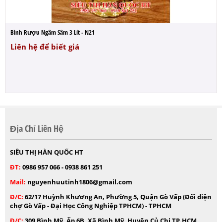
Bình Rượu Ngâm Sâm 3 Lít - N21
Liên hệ để biết giá
Địa Chỉ Liên Hệ
SIÊU THỊ HÀN QUỐC HT
ĐT:
0986 957 066 - 0938 861 251
Mail:
nguyenhuutinh1806@gmail.com
Đ/C:
62/17 Huỳnh Khương An, Phường 5, Quận Gò Vấp (Đối diện
chợ Gò Vấp - Đại Học Công Nghiệp TPHCM) - TPHCM
Đ/C:
309 Bình Mỹ, Ấp 6B, Xã Bình Mỹ, Huyện Củ Chi TP.HCM