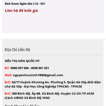
Bình Rượu Ngâm Sâm 3 Lít - N21
Liên hệ để biết giá
Địa Chỉ Liên Hệ
SIÊU THỊ HÀN QUỐC HT
ĐT:
0986 957 066 - 0938 861 251
Mail:
nguyenhuutinh1806@gmail.com
Đ/C:
62/17 Huỳnh Khương An, Phường 5, Quận Gò Vấp (Đối diện
chợ Gò Vấp - Đại Học Công Nghiệp TPHCM) - TPHCM
Đ/C:
309 Bình Mỹ, Ấp 6B, Xã Bình Mỹ, Huyện Củ Chi TP.HCM
(Cách UBND Xã Bình Mỹ 1KM)