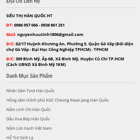
Địa Chỉ Liên Hệ
SIÊU THỊ HÀN QUỐC HT
ĐT:
0986 957 066 - 0938 861 251
Mail:
nguyenhuutinh1806@gmail.com
Đ/C:
62/17 Huỳnh Khương An, Phường 5, Quận Gò Vấp (Đối diện
chợ Gò Vấp - Đại Học Công Nghiệp TPHCM) - TPHCM
Đ/C:
309 Bình Mỹ, Ấp 6B, Xã Bình Mỹ, Huyện Củ Chi TP.HCM
(Cách UBND Xã Bình Mỹ 1KM)
Danh Mục Sản Phẩm
Nhân Sâm Tươi Hàn Quốc
Hồng sâm chính phủ KGC Cheong Kwan Jang Hàn Quốc
Nấm Linh Chi Hàn Quốc
Dầu Xoa Bóp Hàn Quốc
Nấm Lim Xanh Việt Nam
Hỗ Trợ Sinh Lý