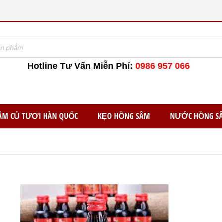
Hotline Tư Vấn Miễn Phí:
0986 957 066
ÂM CỦ TƯƠI HÀN QUỐC
KẸO HỒNG SÂM
NƯỚC HỒNG S