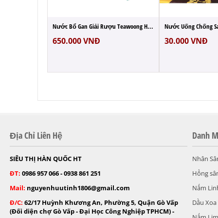
Tinh Dầu Thông Đỏ Lọ 100 Viên Hàn Quốc Re...
Nước Bổ Gan Giải Rượu Teawoong Hovenia 30...
650.000
VNĐ
30.000
VNĐ
Địa Chỉ Liên Hệ
Danh M
SIÊU THỊ HÀN QUỐC HT
Nhân Sâ
ĐT:
0986 957 066 - 0938 861 251
Hồng sâ
Mail:
nguyenhuutinh1806@gmail.com
Nấm Lin
Đ/C:
62/17 Huỳnh Khương An, Phường 5, Quận Gò Vấp
Dầu Xoa
(Đối diện chợ Gò Vấp - Đại Học Công Nghiệp TPHCM) -
Nấm Lim