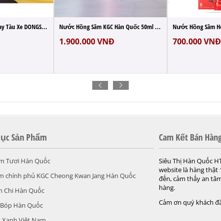
Nước Uống Chống Say Tàu Xe DONGSUNG Hàn Q...
Nước Hồng Sâm KGC Hàn Quốc 50ml x 30 Gói ...
1.900.000
VNĐ
700.000
VNĐ
ục Sản Phẩm
Cam Kết Bán Hàn
m Tươi Hàn Quốc
Siêu Thị Hàn Quốc H
website là hàng thật
m chính phủ KGC Cheong Kwan Jang Hàn Quốc
đến, cảm thấy an tâm
hàng.
h Chi Hàn Quốc
Cảm ơn quý khách đã
 Bóp Hàn Quốc
 Xanh Việt Nam