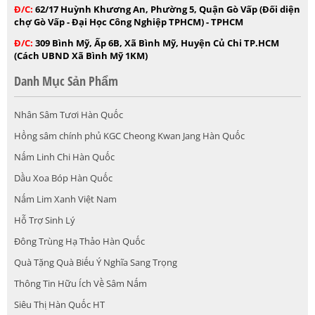
Đ/C:
62/17 Huỳnh Khương An, Phường 5, Quận Gò Vấp (Đối diện
chợ Gò Vấp - Đại Học Công Nghiệp TPHCM) - TPHCM
Đ/C:
309 Bình Mỹ, Ấp 6B, Xã Bình Mỹ, Huyện Củ Chi TP.HCM
(Cách UBND Xã Bình Mỹ 1KM)
Danh Mục Sản Phẩm
Nhân Sâm Tươi Hàn Quốc
Hồng sâm chính phủ KGC Cheong Kwan Jang Hàn Quốc
Nấm Linh Chi Hàn Quốc
Dầu Xoa Bóp Hàn Quốc
Nấm Lim Xanh Việt Nam
Hỗ Trợ Sinh Lý
Đông Trùng Hạ Thảo Hàn Quốc
Quà Tặng Quà Biếu Ý Nghĩa Sang Trọng
Thông Tin Hữu Ích Về Sâm Nấm
Siêu Thị Hàn Quốc HT