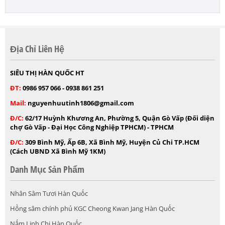
Địa Chỉ Liên Hệ
SIÊU THỊ HÀN QUỐC HT
ĐT:
0986 957 066 - 0938 861 251
Mail:
nguyenhuutinh1806@gmail.com
Đ/C:
62/17 Huỳnh Khương An, Phường 5, Quận Gò Vấp (Đối diện
chợ Gò Vấp - Đại Học Công Nghiệp TPHCM) - TPHCM
Đ/C:
309 Bình Mỹ, Ấp 6B, Xã Bình Mỹ, Huyện Củ Chi TP.HCM
(Cách UBND Xã Bình Mỹ 1KM)
Danh Mục Sản Phẩm
Nhân Sâm Tươi Hàn Quốc
Hồng sâm chính phủ KGC Cheong Kwan Jang Hàn Quốc
Nấm Linh Chi Hàn Quốc