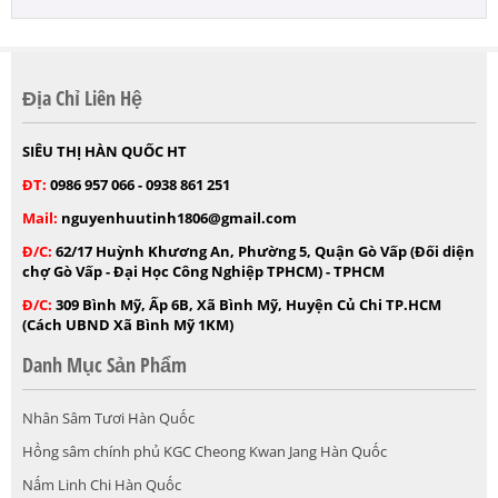
Địa Chỉ Liên Hệ
SIÊU THỊ HÀN QUỐC HT
ĐT:
0986 957 066 - 0938 861 251
Mail:
nguyenhuutinh1806@gmail.com
Đ/C:
62/17 Huỳnh Khương An, Phường 5, Quận Gò Vấp (Đối diện
chợ Gò Vấp - Đại Học Công Nghiệp TPHCM) - TPHCM
Đ/C:
309 Bình Mỹ, Ấp 6B, Xã Bình Mỹ, Huyện Củ Chi TP.HCM
(Cách UBND Xã Bình Mỹ 1KM)
Danh Mục Sản Phẩm
Nhân Sâm Tươi Hàn Quốc
Hồng sâm chính phủ KGC Cheong Kwan Jang Hàn Quốc
Nấm Linh Chi Hàn Quốc