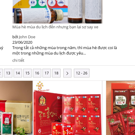
Mùa hè mùa du lịch đến nhưng bạn lại sợ say xe
bởi
John Doe
23/06/2020
uý
Trong tất cả những mùa trong năm, thì mùa hè được coi là
một trong những mùa du lịch được yêu...
chi tiết
2
13
14
15
16
17
18
12 - 26