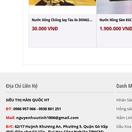
Nước Bổ Gan Giải Rượu Teawoong Hovenia 30...
Nước Uống Chống Say Tàu Xe DONGSUNG Hàn Q...
30.000
VNĐ
1.900.000
VN
Địa Chỉ Liên Hệ
Danh M
SIÊU THỊ HÀN QUỐC HT
Nhân Sâ
ĐT:
0986 957 066 - 0938 861 251
Hồng sâ
Mail:
nguyenhuutinh1806@gmail.com
Nấm Lin
Đ/C:
62/17 Huỳnh Khương An, Phường 5, Quận Gò Vấp
Dầu Xoa
(Đối diện chợ Gò Vấp - Đại Học Công Nghiệp TPHCM) -