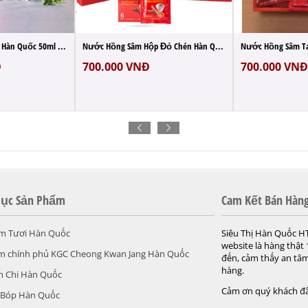
Nước Hồng Sâm KGC Hàn Quốc 50ml x 30 Gói ...
Nước Hồng Sâm Hộp Đỏ Chén Hàn Quốc 70ml ...
Đ
700.000
VNĐ
700.000
VNĐ
ục Sản Phẩm
Cam Kết Bán Hàn
m Tươi Hàn Quốc
Siêu Thị Hàn Quốc H
website là hàng thật
m chính phủ KGC Cheong Kwan Jang Hàn Quốc
đến, cảm thấy an tâm
hàng.
h Chi Hàn Quốc
Cảm ơn quý khách đã
 Bóp Hàn Quốc