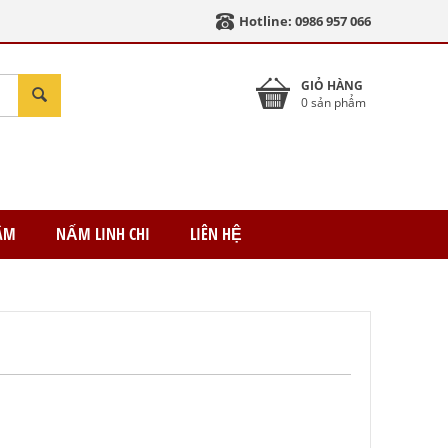
Hotline: 0986 957 066
GIỎ HÀNG
0 sản phẩm
ÂM
NẤM LINH CHI
LIÊN HỆ