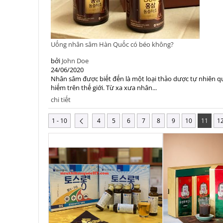
Uống nhân sâm Hàn Quốc có béo không?
bởi
John Doe
24/06/2020
Nhân sâm được biết đến là một loại thảo dược tự nhiên q
hiếm trên thế giới. Từ xa xưa nhân...
chi tiết
1 - 10
4
5
6
7
8
9
10
11
1