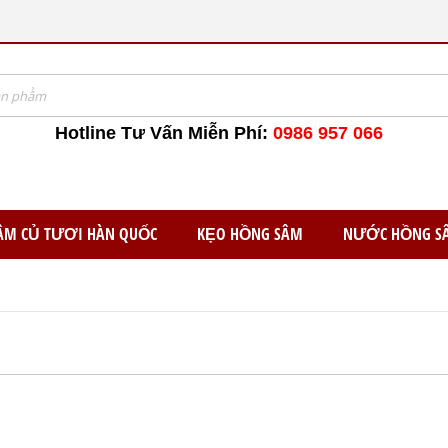
Hotline Tư Vấn Miễn Phí:
0986 957 066
ÂM CỦ TƯƠI HÀN QUỐC
KẸO HỒNG SÂM
NƯỚC HỒNG S