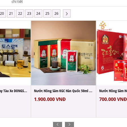
chi tiết
20
21
22
23
24
25
26
Nước Uống Chống Say Tàu Xe DONGSUNG Hàn Q...
Nước Hồng Sâm KGC Hàn Quốc 50ml x 30 Gói ...
1.900.000
VNĐ
700.000
VNĐ