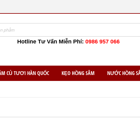
Hotline Tư Vấn Miễn Phí:
0986 957 066
ÂM CỦ TƯƠI HÀN QUỐC
KẸO HỒNG SÂM
NƯỚC HỒNG S