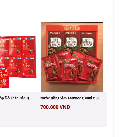
650.000
VN
Nước Hồng Sâm Hộp Đỏ Chén Hàn Quốc 70ml ...
Nước Hồng Sâm Taewoong 70ml x 30 Gói Đỏ H...
700.000
VNĐ