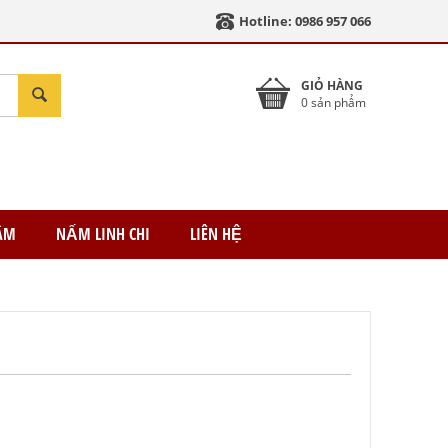
Hotline: 0986 957 066
GIỎ HÀNG
0 sản phẩm
ÂM
NẤM LINH CHI
LIÊN HỆ