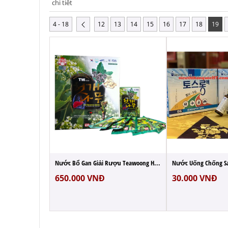
chi tiết
4 - 18
12
13
14
15
16
17
18
19
Tinh Dầu Thông Đỏ Lọ 100 Viên Hàn Quốc Re...
Nước Bổ Gan Giải Rượu Teawoong Hovenia 30...
650.000
VNĐ
30.000
VNĐ