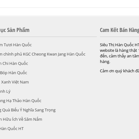
ục Sản Phẩm
Cam Kết Bán Hàn
m Tươi Hàn Quốc
Siêu Thị Hàn Quốc H
website là hàng thật
m chính phủ KGC Cheong Kwan Jang Hàn Quốc
đến, cảm thấy an tâm
hàng.
h Chi Hàn Quốc
Cảm ơn quý khách đã
 Bóp Hàn Quốc
 Xanh Việt Nam
inh Lý
ùng Hạ Thảo Hàn Quốc
 Quà Biếu Ý Nghĩa Sang Trọng
in Hữu Ích Về Sâm Nấm
 Hàn Quốc HT