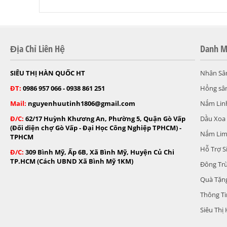
Địa Chỉ Liên Hệ
Danh M
SIÊU THỊ HÀN QUỐC HT
Nhân Sâ
ĐT:
0986 957 066 - 0938 861 251
Hồng sâ
Mail:
nguyenhuutinh1806@gmail.com
Nấm Lin
Đ/C:
62/17 Huỳnh Khương An, Phường 5, Quận Gò Vấp
Dầu Xoa
(Đối diện chợ Gò Vấp - Đại Học Công Nghiệp TPHCM) -
Nấm Lim
TPHCM
Hỗ Trợ S
Đ/C:
309 Bình Mỹ, Ấp 6B, Xã Bình Mỹ, Huyện Củ Chi
TP.HCM (Cách UBND Xã Bình Mỹ 1KM)
Đông Tr
Quà Tặng
Thông T
Siêu Thị